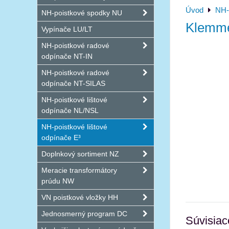
Úvod
NH-
NH-poistkové spodky NU
Klemme
Vypínače LU/LT
NH-poistkové radové
odpínače NT-IN
NH-poistkové radové
odpínače NT-SILAS
NH-poistkové lištové
odpínače NL/NSL
NH-poistkové lištové
odpínače E³
Doplnkový sortiment NZ
Meracie transformátory
prúdu NW
VN poistkové vložky HH
Jednosmerný program DC
Súvisiac