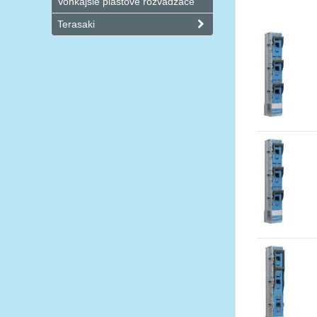
Vonkajšie plastové rozvádzače
Terasaki