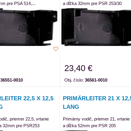
mm pre PSA 514,...
a dĺžka 32mm pre PSR 253/30
23,40 €
:
36551-0010
Obj. číslo:
36561-0010
LEITER 22,5 X 12,5
PRIMÄRLEITER 21 X 12,
G
LANG
dič, priemer 22,5, vrtanie
Primárny vodič, priemer 21, vrtanie
žka 32mm pre PSR253
a dĺžka 52mm pre PSR 205