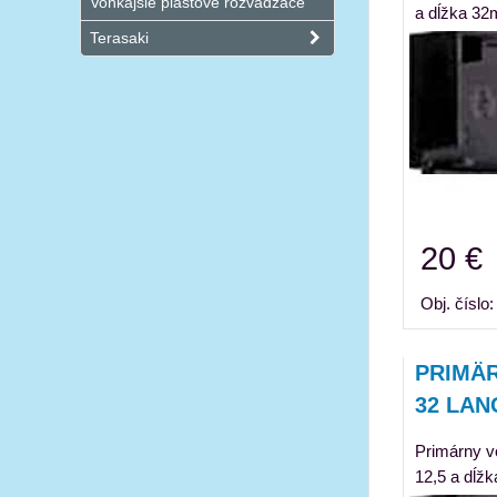
Vonkajšie plastové rozvádzače
a dĺžka 32
Terasaki
20 €
Obj. číslo
PRIMÄR
32 LAN
Primárny vo
12,5 a dĺ