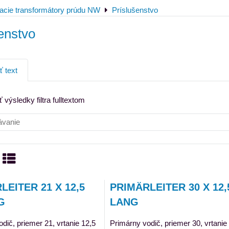
acie transformátory prúdu NW
Príslušenstvo
enstvo
ť text
 výsledky filtra fulltextom
a
znam
Tabuľka
LEITER 21 X 12,5
PRIMÄRLEITER 30 X 12,
G
LANG
dič, priemer 21, vrtanie 12,5
Primárny vodič, priemer 30, vrtanie