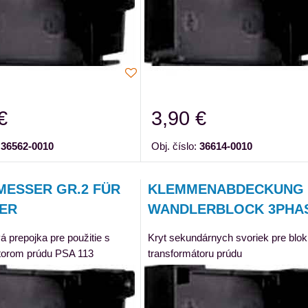
€
3,90 €
:
36562-0010
Obj. číslo:
36614-0010
MESSER GR.2 FÜR
KLEMMENABDECKUNG 
ER
WANDLERBLOCK 3PHA
 prepojka pre použitie s
Kryt sekundárnych svoriek pre blok
torom prúdu PSA 113
transformátoru prúdu