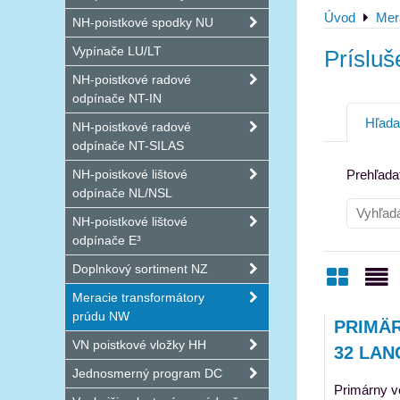
Úvod
Mer
NH-poistkové spodky NU
Vypínače LU/LT
Prísluš
NH-poistkové radové
odpínače NT-IN
Hľada
NH-poistkové radové
odpínače NT-SILAS
NH-poistkové lištové
Prehľadať
odpínače NL/NSL
NH-poistkové lištové
odpínače E³
Doplnkový sortiment NZ
Meracie transformátory
Mriežk
Zo
prúdu NW
PRIMÄR
VN poistkové vložky HH
32 LAN
Jednosmerný program DC
Primárny vo