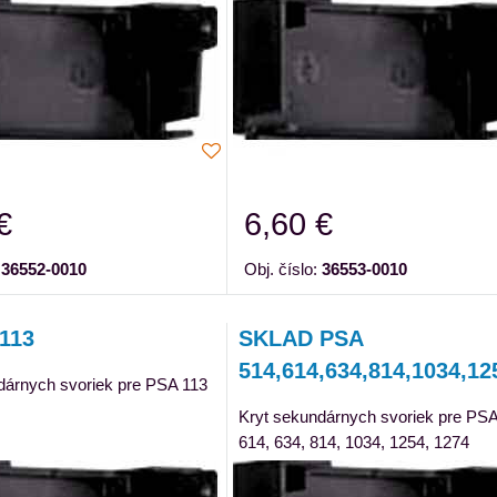
€
6,60 €
:
36552-0010
Obj. číslo:
36553-0010
113
SKLAD PSA
514,614,634,814,1034,12
dárnych svoriek pre PSA 113
Kryt sekundárnych svoriek pre PSA
614, 634, 814, 1034, 1254, 1274