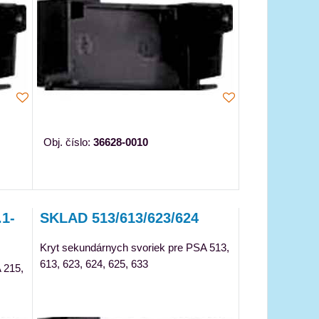
Obj. číslo:
36628-0010
1-
SKLAD 513/613/623/624
Kryt sekundárnych svoriek pre PSA 513,
613, 623, 624, 625, 633
 215,