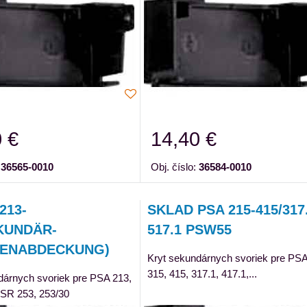
 €
14,40 €
:
36565-0010
Obj. číslo:
36584-0010
213-
SKLAD PSA 215-415/317.
KUNDÄR-
517.1 PSW55
ENABDECKUNG)
Kryt sekundárnych svoriek pre PSA
315, 415, 317.1, 417.1,...
dárnych svoriek pre PSA 213,
PSR 253, 253/30