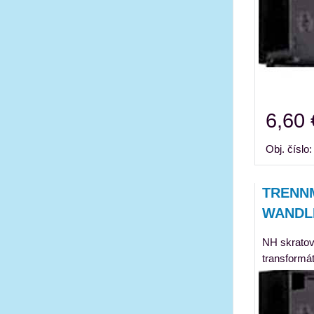
6,60 
Obj. číslo
TRENN
WANDL
NH skratová
transformá