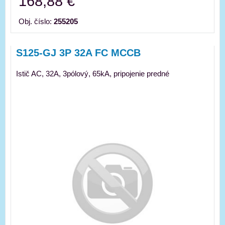
168,88 €
Obj. číslo:
255205
S125-GJ 3P 32A FC MCCB
Istič AC, 32A, 3pólový, 65kA, pripojenie predné