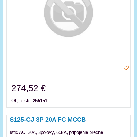
274,52 €
Obj. číslo:
255151
S125-GJ 3P 20A FC MCCB
Istič AC, 20A, 3pólový, 65kA, pripojenie predné