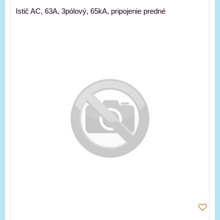
Istič AC, 63A, 3pólový, 65kA, pripojenie predné