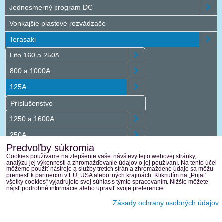
Jednosmerný program DC
Vonkajšie plastové rozvádzače
Terasaki
Lite 160 a 250A
800 a 1000A
125A
Príslušenstvo
1250 a 1600A
250A
Predvoľby súkromia
1250 a 1600A DC
Cookies používame na zlepšenie vašej návštevy tejto webovej stránky,
analýzu jej výkonnosti a zhromažďovanie údajov o jej používaní. Na tento účel
400 a 630A
môžeme použiť nástroje a služby tretích strán a zhromaždené údaje sa môžu
preniesť k partnerom v EÚ, USA alebo iných krajinách. Kliknutím na „Prijať
všetky cookies“ vyjadrujete svoj súhlas s týmto spracovaním. Nižšie môžete
2000 a 2500A
nájsť podrobné informácie alebo upraviť svoje preferencie.
Zásady ochrany osobných údajov
Predvoľby súkromia
Zásady ochrany osobných údajov