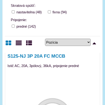
Skratová spúšť:
nastavitelna (48)
fixna (94)
Pripojenie:
predné (142)
Mriežka
Zoznam
Tabuľka
S125-NJ 3P 20A FC MCCB
Istič AC, 20A, 3pólový, 36kA, pripojenie predné