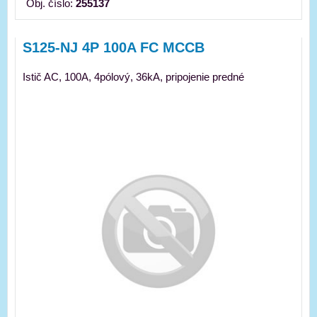
Obj. číslo:
255137
S125-NJ 4P 100A FC MCCB
Istič AC, 100A, 4pólový, 36kA, pripojenie predné