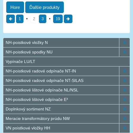
Hore
Ďalšie produkty
1
2
3
19
NH-poistkové vložky N
NH-poistkové spodky NU
Vypínače LU/LT
NH-poistkové radové odpínače NT-IN
NH-poistkové radové odpínače NT-SILAS
NH-poistkové lištové odpínače NL/NSL
NH-poistkové lištové odpínače E³
Doplnkový sortiment NZ
Meracie transformátory prúdu NW
VN poistkové vložky HH