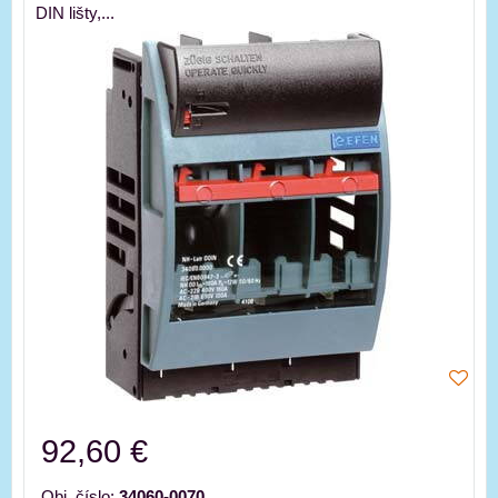
DIN lišty,...
92,60 €
Obj. číslo:
34060-0070