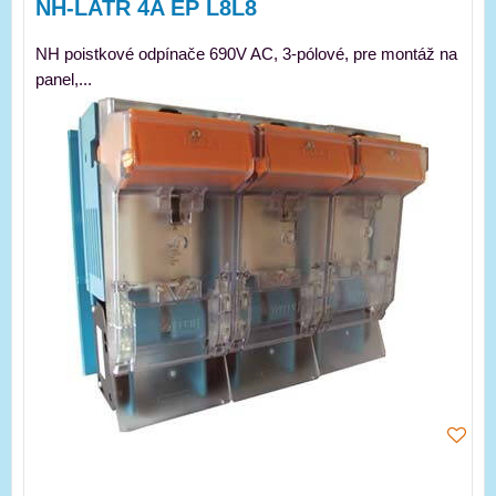
NH-LATR 4A EP L8L8
NH poistkové odpínače 690V AC, 3-pólové, pre montáž na
panel,...