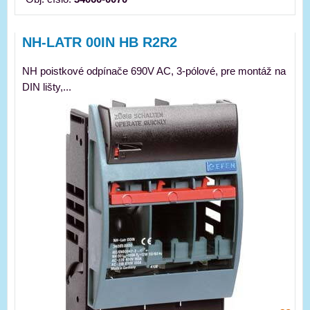
NH-LATR 00IN HB R2R2
NH poistkové odpínače 690V AC, 3-pólové, pre montáž na
DIN lišty,...