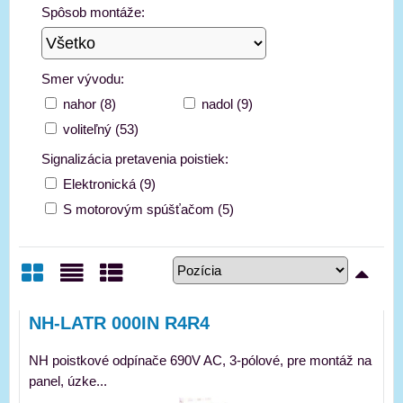
Spôsob montáže:
Smer vývodu:
nahor (8)
nadol (9)
voliteľný (53)
Signalizácia pretavenia poistiek:
Elektronická (9)
S motorovým spúšťačom (5)
Mriežka
Zoznam
Tabuľka
NH-LATR 000IN R4R4
NH poistkové odpínače 690V AC, 3-pólové, pre montáž na
panel, úzke...