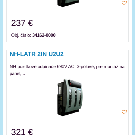
237 €
Obj. číslo:
34162-0000
NH-LATR 2IN U2U2
NH poistkové odpínače 690V AC, 3-pólové, pre montáž na
panel,...
321 €