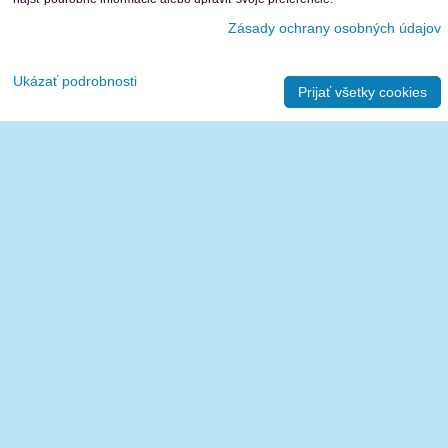
Zásady ochrany osobných údajov
Ukázať podrobnosti
Prijať všetky cookies
45,70 €
Obj. číslo:
33136-0010
Hore
Ďalšie produkty
1
2
3
9
NH-poistkové vložky N
NH-poistkové spodky NU
Vypínače LU/LT
NH-poistkové radové odpínače NT-IN