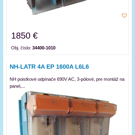
1850 €
Obj. číslo:
34400-1010
NH-LATR 4A EP 1600A L6L6
NH poistkové odpínače 690V AC, 3-pólové, pre montáž na
panel,...