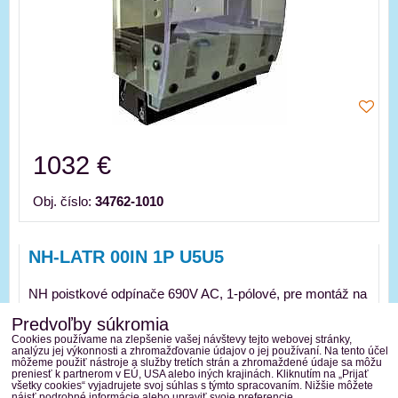
1032 €
Obj. číslo:
34762-1010
NH-LATR 00IN 1P U5U5
NH poistkové odpínače 690V AC, 1-pólové, pre montáž na
panel,...
Predvoľby súkromia
Cookies používame na zlepšenie vašej návštevy tejto webovej stránky,
analýzu jej výkonnosti a zhromažďovanie údajov o jej používaní. Na tento účel
môžeme použiť nástroje a služby tretích strán a zhromaždené údaje sa môžu
preniesť k partnerom v EÚ, USA alebo iných krajinách. Kliknutím na „Prijať
všetky cookies“ vyjadrujete svoj súhlas s týmto spracovaním. Nižšie môžete
nájsť podrobné informácie alebo upraviť svoje preferencie.