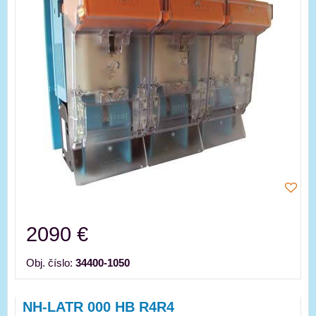
2090 €
Obj. číslo:
34400-1050
NH-LATR 000 HB R4R4