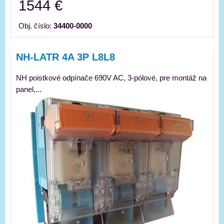
1544 €
Obj. číslo:
34400-0000
NH-LATR 4A 3P L8L8
NH poistkové odpínače 690V AC, 3-pólové, pre montáž na
panel,...