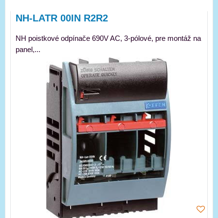
NH-LATR 00IN R2R2
NH poistkové odpínače 690V AC, 3-pólové, pre montáž na
panel,...