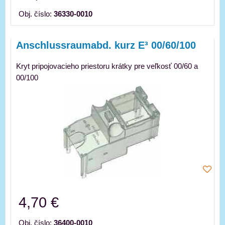
Obj. číslo:
36330-0010
Anschlussraumabd. kurz E³ 00/60/100
Kryt pripojovacieho priestoru krátky pre veľkosť 00/60 a
00/100
4,70 €
Obj. číslo:
36400-0010