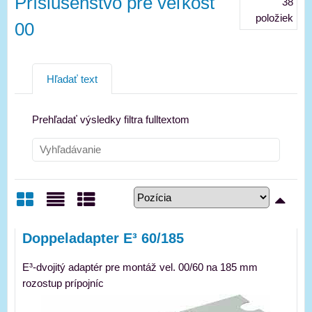
Príslušenstvo pre veľkosť
38
položiek
00
Hľadať text
Prehľadať výsledky filtra fulltextom
Mriežka
Zoznam
Tabuľka
Doppeladapter E³ 60/185
E³-dvojitý adaptér pre montáž vel. 00/60 na 185 mm
rozostup prípojníc