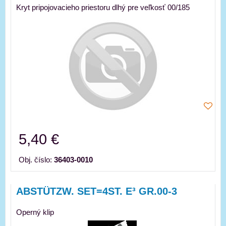
Kryt pripojovacieho priestoru dlhý pre veľkosť 00/185
5,40 €
Obj. číslo:
36403-0010
ABSTÜTZW. SET=4ST. E³ GR.00-3
Operný klip