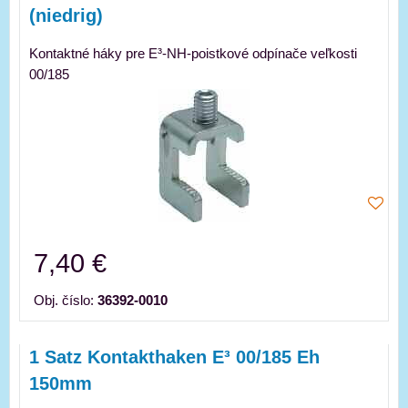
(niedrig)
Kontaktné háky pre E³-NH-poistkové odpínače veľkosti
00/185
7,40 €
Obj. číslo:
36392-0010
1 Satz Kontakthaken E³ 00/185 Eh
150mm