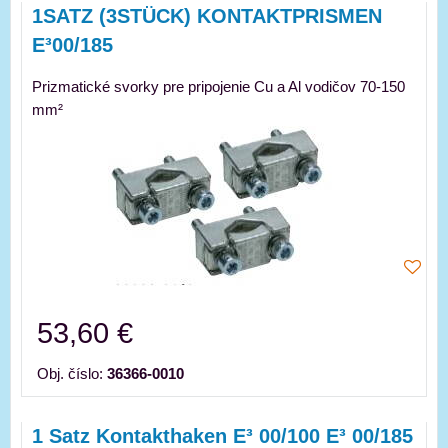
1SATZ (3STÜCK) KONTAKTPRISMEN
E³00/185
Prizmatické svorky pre pripojenie Cu a Al vodičov 70-150
mm²
53,60 €
Obj. číslo:
36366-0010
1 Satz Kontakthaken E³ 00/100 E³ 00/185