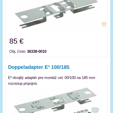
85 €
Obj. číslo:
36338-0010
Doppeladapter E³ 100/185
E³-dvojitý adaptér pre montáž vel. 00/100 na 185 mm
rozostup prípojníc