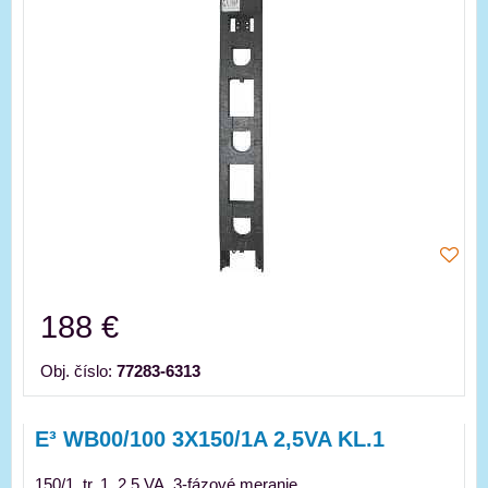
188 €
Obj. číslo:
77283-6313
E³ WB00/100 3X150/1A 2,5VA KL.1
150/1, tr. 1, 2,5 VA, 3-fázové meranie