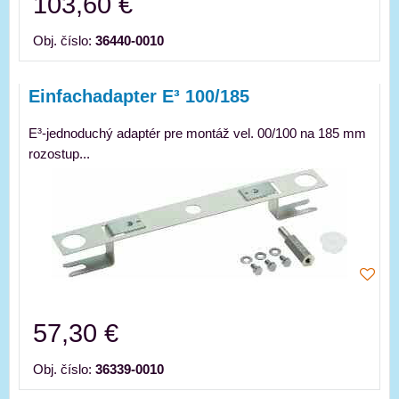
103,60 €
Obj. číslo:
36440-0010
Einfachadapter E³ 100/185
E³-jednoduchý adaptér pre montáž vel. 00/100 na 185 mm
rozostup...
57,30 €
Obj. číslo:
36339-0010