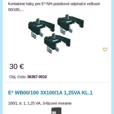
Kontaktné háky pre E³-NH-poistkové odpínače veľkosti
00/185,...
30 €
Obj. číslo:
36367-0010
E³ WB00/100 3X100/1A 1,25VA KL.1
100/1, tr. 1, 1,25 VA, 3-fázové meranie