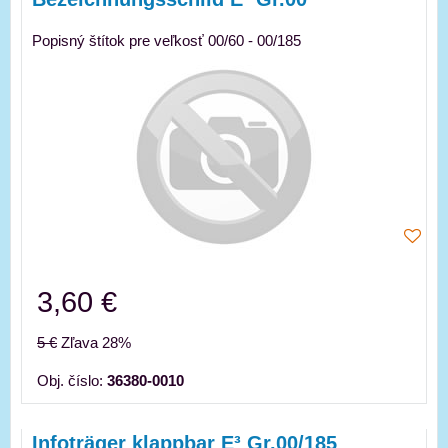
Popisný štítok pre veľkosť 00/60 - 00/185
3,60 €
5 €
Zľava 28%
Obj. číslo:
36380-0010
Infoträger klappbar E³ Gr.00/185