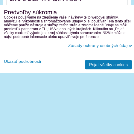
Predvoľby súkromia
Cookies používame na zlepšenie vašej návštevy tejto webovej stránky,
analýzu jej výkonnosti a zhromažďovanie údajov o jej používaní. Na tento účel
môžeme použiť nástroje a služby tretích strán a zhromaždené údaje sa môžu
preniesť k partnerom v EÚ, USA alebo iných krajinách. Kliknutím na „Prijať
všetky cookies“ vyjadrujete svoj súhlas s týmto spracovaním. Nižšie môžete
nájsť podrobné informácie alebo upraviť svoje preferencie.
Zásady ochrany osobných údajov
Ukázať podrobnosti
Prijať všetky cookies
188 €
Obj. číslo:
77283-6533
E³ WB00/100 3X150/1A 2VA KL.0,5
150/1, tr. 0,5, 2 VA, 3-fázové meranie