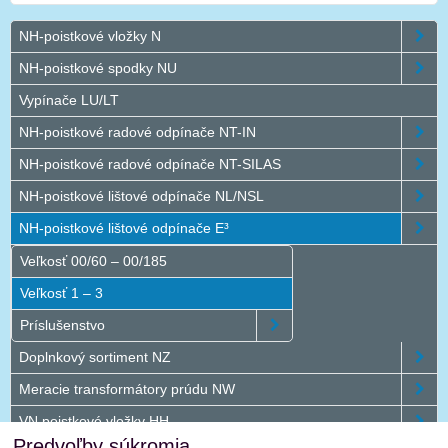
NH-poistkové vložky N
NH-poistkové spodky NU
Vypínače LU/LT
NH-poistkové radové odpínače NT-IN
NH-poistkové radové odpínače NT-SILAS
NH-poistkové lištové odpínače NL/NSL
NH-poistkové lištové odpínače E³
Veľkosť 00/60 – 00/185
Veľkosť 1 – 3
Príslušenstvo
Doplnkový sortiment NZ
Meracie transformátory prúdu NW
VN poistkové vložky HH
Predvoľby súkromia