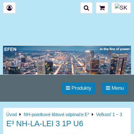
Produkty
Menu
Úvod
NH-poistkové lištové odpínače E³
Veľkosť 1 – 3
E³ NH-LA-LEI 3 1P U6