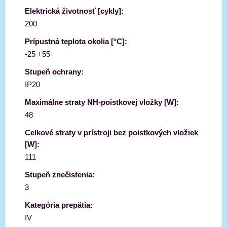
Elektrická životnosť [cykly]:
200
Prípustná teplota okolia [°C]:
-25 +55
Stupeň ochrany:
IP20
Maximálne straty NH-poistkovej vložky [W]:
48
Celkové straty v prístroji bez poistkových vložiek
[W]:
111
Stupeň znečistenia:
3
Kategória prepätia:
IV