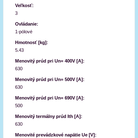
Veľkosť:
3
Ovládanie:
1-pólové
Hmotnosť [kg]:
5.43
Menovitý prúd pri Un= 400V [A]:
630
Menovitý prúd pri Un= 500V [A]:
630
Menovitý prúd pri Un= 690V [A]:
500
Menovitý termálny prúd Ith [A]:
630
Menovité prevádzkové napätie Ue [V]: