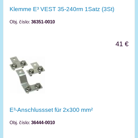
Klemme E³ VEST 35-240rm 1Satz (3St)
Obj. číslo:
36351-0010
41 €
E³-Anschlussset für 2x300 mm²
Obj. číslo:
36444-0010