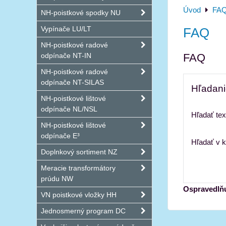
Úvod
FA
NH-poistkové spodky NU
Vypínače LU/LT
FAQ
NH-poistkové radové
odpínače NT-IN
FAQ
NH-poistkové radové
odpínače NT-SILAS
Hľadan
NH-poistkové lištové
odpínače NL/NSL
Hľadať tex
NH-poistkové lištové
odpínače E³
Hľadať v k
Doplnkový sortiment NZ
Meracie transformátory
prúdu NW
Ospravedlňu
VN poistkové vložky HH
Jednosmerný program DC