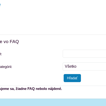
Q
ie vo FAQ
t:
Všetko
ategórii:
Hľadať
jeme sa, žiadne FAQ nebolo nájdené.