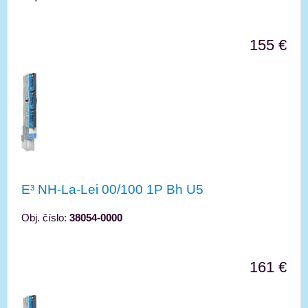
155 €
E³ NH-La-Lei 00/100 1P Bh U5
Obj. číslo:
38054-0000
161 €