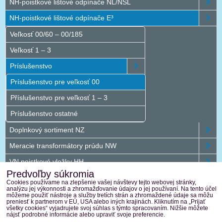
NH-poistkové lištové odpínače NL/NSL
NH-poistkové lištové odpínače E³
Veľkosť 00/60 – 00/185
Veľkosť 1 – 3
Príslušenstvo
Príslušenstvo pre veľkosť 00
Příslušenstvo pre veľkosť 1 – 3
Príslušenstvo ostatné
Doplnkový sortiment NZ
Meracie transformátory prúdu NW
VN poistkové vložky HH
Predvoľby súkromia
Jednosmerný program DC
Cookies používame na zlepšenie vašej návštevy tejto webovej stránky,
analýzu jej výkonnosti a zhromažďovanie údajov o jej používaní. Na tento účel
Vonkajšie plastové rozvádzače
môžeme použiť nástroje a služby tretích strán a zhromaždené údaje sa môžu
preniesť k partnerom v EÚ, USA alebo iných krajinách. Kliknutím na „Prijať
všetky cookies“ vyjadrujete svoj súhlas s týmto spracovaním. Nižšie môžete
Terasaki
nájsť podrobné informácie alebo upraviť svoje preferencie.