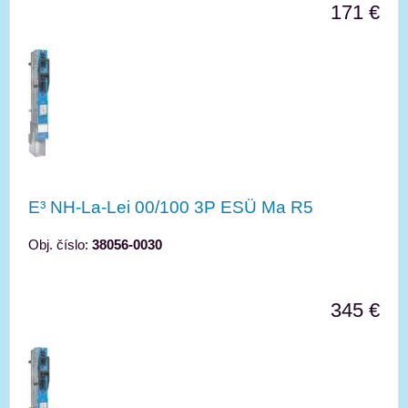
171 €
E³ NH-La-Lei 00/100 3P ESÜ Ma R5
Obj. číslo:
38056-0030
345 €