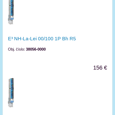
E³ NH-La-Lei 00/100 1P Bh R5
Obj. číslo:
38056-0000
156 €