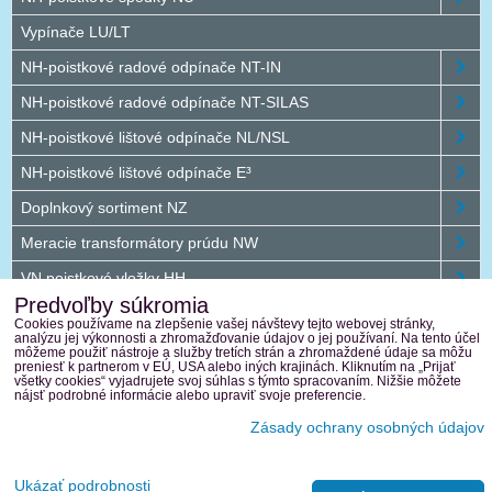
Vypínače LU/LT
NH-poistkové radové odpínače NT-IN
NH-poistkové radové odpínače NT-SILAS
NH-poistkové lištové odpínače NL/NSL
NH-poistkové lištové odpínače E³
Doplnkový sortiment NZ
Meracie transformátory prúdu NW
VN poistkové vložky HH
Predvoľby súkromia
Jednosmerný program DC
Cookies používame na zlepšenie vašej návštevy tejto webovej stránky,
analýzu jej výkonnosti a zhromažďovanie údajov o jej používaní. Na tento účel
Vonkajšie plastové rozvádzače
môžeme použiť nástroje a služby tretích strán a zhromaždené údaje sa môžu
preniesť k partnerom v EÚ, USA alebo iných krajinách. Kliknutím na „Prijať
všetky cookies“ vyjadrujete svoj súhlas s týmto spracovaním. Nižšie môžete
Terasaki
nájsť podrobné informácie alebo upraviť svoje preferencie.
Zásady ochrany osobných údajov
Predvoľby súkromia
Zásady ochrany osobných údajov
Ukázať podrobnosti