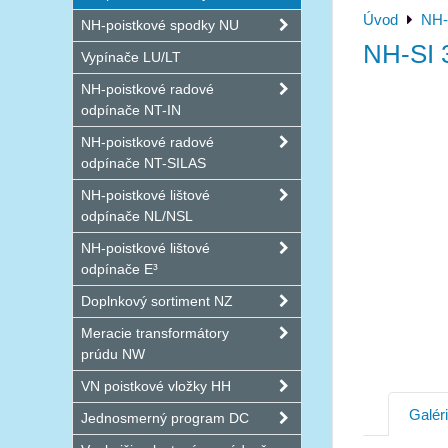
Úvod
NH-
NH-poistkové spodky NU
NH-SI 
Vypínače LU/LT
NH-poistkové radové
odpínače NT-IN
NH-poistkové radové
odpínače NT-SILAS
NH-poistkové lištové
odpínače NL/NSL
NH-poistkové lištové
odpínače E³
Doplnkový sortiment NZ
Meracie transformátory
prúdu NW
VN poistkové vložky HH
Galér
Jednosmerný program DC