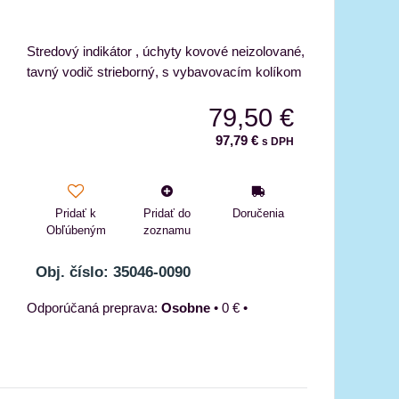
Stredový indikátor , úchyty kovové neizolované,
tavný vodič strieborný, s vybavovacím kolíkom
79,50 €
97,79 €
s DPH
Pridať k
Pridať do
Doručenia
Obľúbeným
zoznamu
Obj. číslo: 35046-0090
Osobne
•
0 €
•