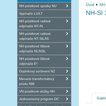
Úvod
NH-
NH-poistkové spodky NU
NH-SI 
Vypínače LU/LT
NH-poistkové radové
odpínače NT-IN
NH-poistkové radové
odpínače NT-SILAS
NH-poistkové lištové
odpínače NL/NSL
NH-poistkové lištové
odpínače E³
Doplnkový sortiment NZ
Meracie transformátory
prúdu NW
VN poistkové vložky HH
Galér
Jednosmerný program DC