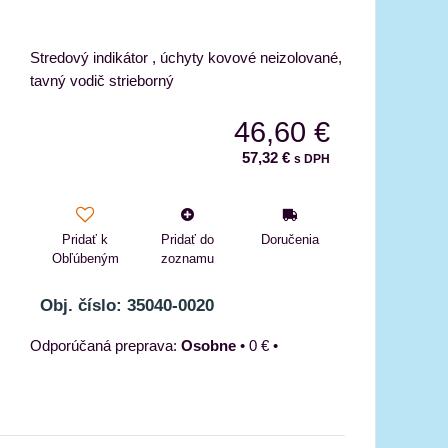
Stredový indikátor , úchyty kovové neizolované,
tavný vodič strieborný
46,60 €
57,32 €
s DPH
Pridať k
Pridať do
Doručenia
Obľúbeným
zoznamu
Obj. číslo: 35040-0020
Osobne
•
0 €
•