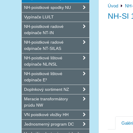
Úvod
NH-
NH-poistkové spodky NU
NH-SI 
Vypínače LU/LT
NH-poistkové radové
odpínače NT-IN
NH-poistkové radové
odpínače NT-SILAS
NH-poistkové lištové
odpínače NL/NSL
NH-poistkové lištové
odpínače E³
Doplnkový sortiment NZ
Meracie transformátory
prúdu NW
VN poistkové vložky HH
Galér
Jednosmerný program DC