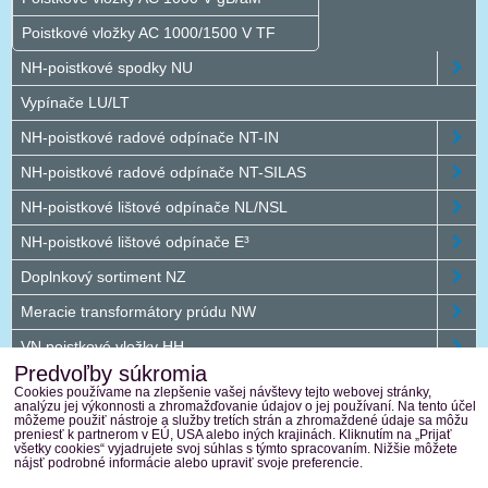
Poistkové vložky AC 1000/1500 V TF
NH-poistkové spodky NU
Vypínače LU/LT
NH-poistkové radové odpínače NT-IN
NH-poistkové radové odpínače NT-SILAS
NH-poistkové lištové odpínače NL/NSL
NH-poistkové lištové odpínače E³
Doplnkový sortiment NZ
Meracie transformátory prúdu NW
VN poistkové vložky HH
Predvoľby súkromia
Jednosmerný program DC
Cookies používame na zlepšenie vašej návštevy tejto webovej stránky,
analýzu jej výkonnosti a zhromažďovanie údajov o jej používaní. Na tento účel
Vonkajšie plastové rozvádzače
môžeme použiť nástroje a služby tretích strán a zhromaždené údaje sa môžu
preniesť k partnerom v EÚ, USA alebo iných krajinách. Kliknutím na „Prijať
všetky cookies“ vyjadrujete svoj súhlas s týmto spracovaním. Nižšie môžete
Terasaki
nájsť podrobné informácie alebo upraviť svoje preferencie.