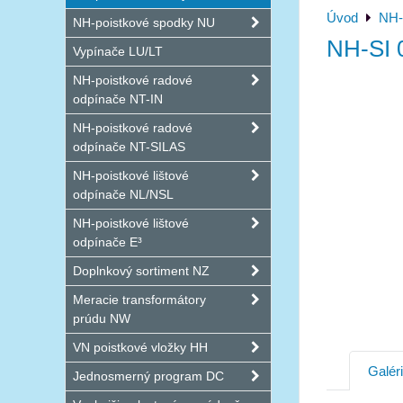
Úvod
NH-
NH-poistkové spodky NU
NH-SI 
Vypínače LU/LT
NH-poistkové radové
odpínače NT-IN
NH-poistkové radové
odpínače NT-SILAS
NH-poistkové lištové
odpínače NL/NSL
NH-poistkové lištové
odpínače E³
Doplnkový sortiment NZ
Meracie transformátory
prúdu NW
VN poistkové vložky HH
Galér
Jednosmerný program DC