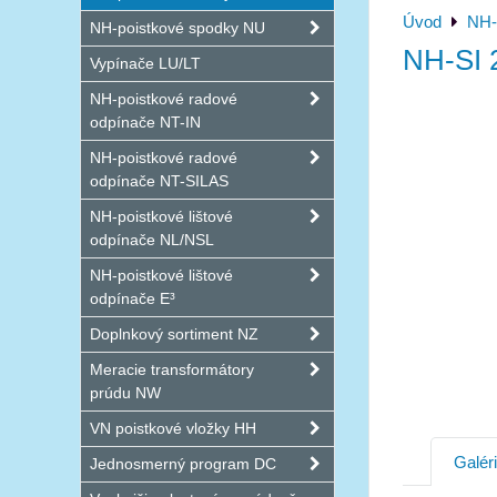
Úvod
NH-
NH-poistkové spodky NU
NH-SI 
Vypínače LU/LT
NH-poistkové radové
odpínače NT-IN
NH-poistkové radové
odpínače NT-SILAS
NH-poistkové lištové
odpínače NL/NSL
NH-poistkové lištové
odpínače E³
Doplnkový sortiment NZ
Meracie transformátory
prúdu NW
VN poistkové vložky HH
Galér
Jednosmerný program DC