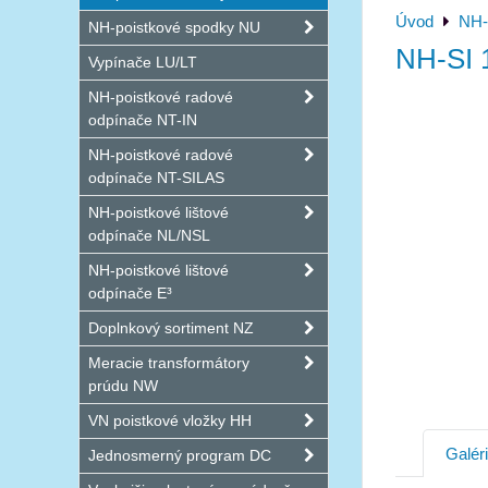
Úvod
NH-
NH-poistkové spodky NU
NH-SI 
Vypínače LU/LT
NH-poistkové radové
odpínače NT-IN
NH-poistkové radové
odpínače NT-SILAS
NH-poistkové lištové
odpínače NL/NSL
NH-poistkové lištové
odpínače E³
Doplnkový sortiment NZ
Meracie transformátory
prúdu NW
VN poistkové vložky HH
Galér
Jednosmerný program DC