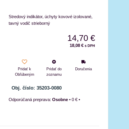
Stredový indikátor, úchyty kovové izolované,
tavný vodič strieborný
14,70 €
18,08 €
s DPH
Pridať k
Pridať do
Doručenia
Obľúbeným
zoznamu
Obj. číslo: 35203-0080
Osobne
•
0 €
•