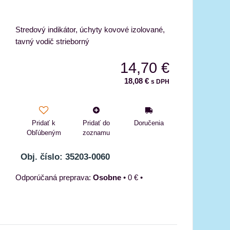
Stredový indikátor, úchyty kovové izolované,
tavný vodič strieborný
14,70 €
18,08 €
s DPH
Pridať k
Pridať do
Doručenia
Obľúbeným
zoznamu
Obj. číslo: 35203-0060
Osobne
•
0 €
•