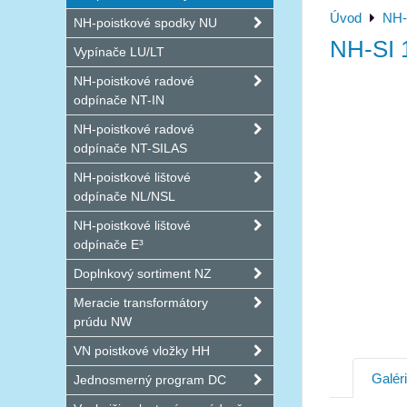
Úvod
NH-
NH-poistkové spodky NU
NH-SI 
Vypínače LU/LT
NH-poistkové radové
odpínače NT-IN
NH-poistkové radové
odpínače NT-SILAS
NH-poistkové lištové
odpínače NL/NSL
NH-poistkové lištové
odpínače E³
Doplnkový sortiment NZ
Meracie transformátory
prúdu NW
VN poistkové vložky HH
Galér
Jednosmerný program DC