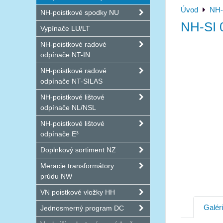
Úvod
NH-
NH-poistkové spodky NU
NH-SI 
Vypínače LU/LT
NH-poistkové radové
odpínače NT-IN
NH-poistkové radové
odpínače NT-SILAS
NH-poistkové lištové
odpínače NL/NSL
NH-poistkové lištové
odpínače E³
Doplnkový sortiment NZ
Meracie transformátory
prúdu NW
VN poistkové vložky HH
Galér
Jednosmerný program DC