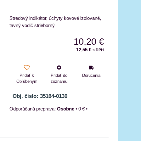
Stredový indikátor, úchyty kovové izolované,
tavný vodič strieborný
10,20 €
12,55 €
s DPH
Pridať k
Pridať do
Doručenia
Obľúbeným
zoznamu
Obj. číslo: 35164-0130
Osobne
•
0 €
•