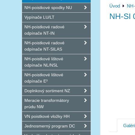
Úvod
NH-
NH-poistkové spodky NU
NH-SI 
Vypínače LU/LT
NH-poistkové radové
odpínače NT-IN
NH-poistkové radové
odpínače NT-SILAS
NH-poistkové lištové
odpínače NL/NSL
NH-poistkové lištové
odpínače E³
Doplnkový sortiment NZ
Meracie transformátory
prúdu NW
VN poistkové vložky HH
Galér
Jednosmerný program DC