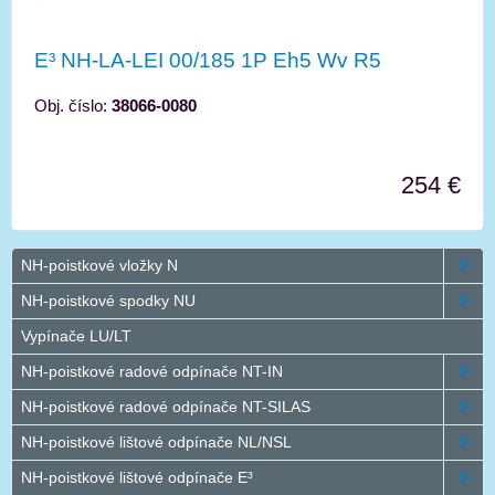
E³ NH-LA-LEI 00/185 1P Eh5 Wv R5
Obj. číslo:
38066-0080
254 €
NH-poistkové vložky N
NH-poistkové spodky NU
Vypínače LU/LT
NH-poistkové radové odpínače NT-IN
NH-poistkové radové odpínače NT-SILAS
NH-poistkové lištové odpínače NL/NSL
NH-poistkové lištové odpínače E³