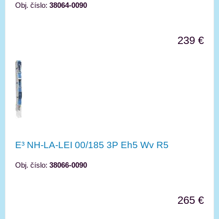
Obj. číslo:
38064-0090
239 €
E³ NH-LA-LEI 00/185 3P Eh5 Wv R5
Obj. číslo:
38066-0090
265 €