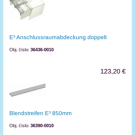
E³ Anschlussraumabdeckung doppelt
Obj. číslo:
36436-0010
123,20 €
Blendstreifen E³ 850mm
Obj. číslo:
36390-0010