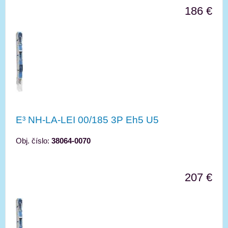
186 €
E³ NH-LA-LEI 00/185 3P Eh5 U5
Obj. číslo:
38064-0070
207 €