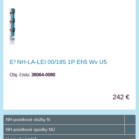
E³ NH-LA-LEI 00/185 1P Eh5 Wv U5
Obj. číslo:
38064-0080
242 €
NH-poistkové vložky N
NH-poistkové spodky NU