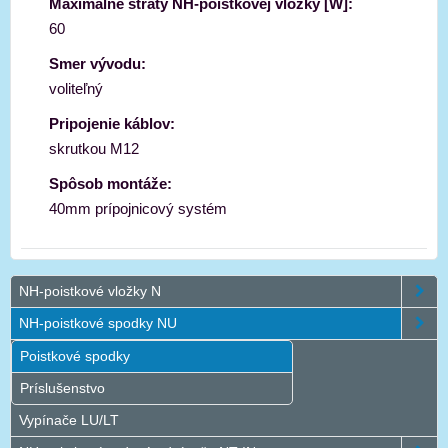
Maximálne straty NH-poistkovej vložky [W]:
60
Smer vývodu:
voliteľný
Pripojenie káblov:
skrutkou M12
Spôsob montáže:
40mm prípojnicový systém
NH-poistkové vložky N
NH-poistkové spodky NU
Poistkové spodky
Príslušenstvo
Vypínače LU/LT