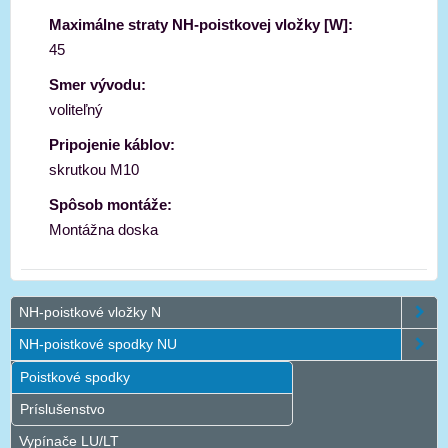
Maximálne straty NH-poistkovej vložky [W]:
45
Smer vývodu:
voliteľný
Pripojenie káblov:
skrutkou M10
Spôsob montáže:
Montážna doska
NH-poistkové vložky N
NH-poistkové spodky NU
Poistkové spodky
Príslušenstvo
Vypínače LU/LT