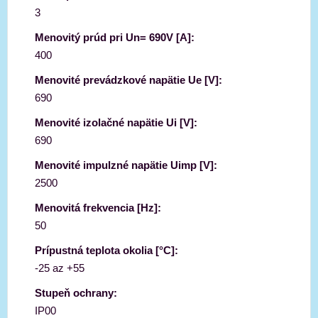
3
Menovitý prúd pri Un= 690V [A]:
400
Menovité prevádzkové napätie Ue [V]:
690
Menovité izolačné napätie Ui [V]:
690
Menovité impulzné napätie Uimp [V]:
2500
Menovitá frekvencia [Hz]:
50
Prípustná teplota okolia [°C]:
-25 az +55
Stupeň ochrany:
IP00