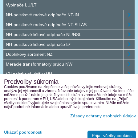
Vypínače LU/LT
NH-poistkové radové odpínače NT-IN
NH-poistkové radové odpínače NT-SILAS
NH-poistkové lištové odpínače NL/NSL
NH-poistkové lištové odpínače E³
Doplnkový sortiment NZ
Meracie transformátory prúdu NW
VN poistkové vložky HH
Predvoľby súkromia
Jednosmerný program DC
Cookies používame na zlepšenie vašej návštevy tejto webovej stránky,
analýzu jej výkonnosti a zhromažďovanie údajov o jej používaní. Na tento účel
Vonkajšie plastové rozvádzače
môžeme použiť nástroje a služby tretích strán a zhromaždené údaje sa môžu
preniesť k partnerom v EÚ, USA alebo iných krajinách. Kliknutím na „Prijať
všetky cookies“ vyjadrujete svoj súhlas s týmto spracovaním. Nižšie môžete
Terasaki
nájsť podrobné informácie alebo upraviť svoje preferencie.
Zásady ochrany osobných údajov
Predvoľby súkromia
Zásady ochrany osobných údajov
Ukázať podrobnosti
Prijať všetky cookies