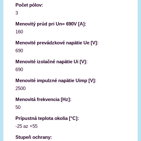
Počet pólov:
3
Menovitý prúd pri Un= 690V [A]:
160
Menovité prevádzkové napätie Ue [V]:
690
Menovité izolačné napätie Ui [V]:
690
Menovité impulzné napätie Uimp [V]:
2500
Menovitá frekvencia [Hz]:
50
Prípustná teplota okolia [°C]:
-25 az +55
Stupeň ochrany: