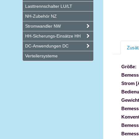
Lasttrennschalter LU/LT
NH-Zubehör NZ
Stromwandler NW
HH-Sicherungs-Einsätze HH
DC-Anwendungen DC
Zusät
Verteilersysteme
Größe:
Bemess
Strom [
Bedienu
Gewicht
Bemessu
Konvent
Bemessu
Bemessu