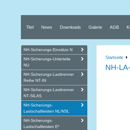
Titel
News
Downloads
Galerie
AGB
K
NH-Sicherungs-Einsätze N
Startseite
NH-Sicherungs-Unterteile
NU
NH-LA-
NH-Sicherungs-Lasttrenner
Reihe NT-IN
NH-Sicherungs-Lasttrenner
NT-SILAS
NH-Sicherungs-
Lastschaltleisten NL/NSL
NH-Sicherungs-
Lastschaltleisten E³