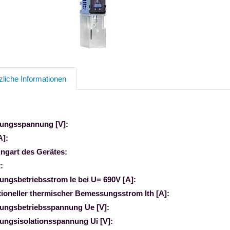
zliche Informationen
ungsspannung [V]:
A]:
ngart des Gerätes:
:
ngsbetriebsstrom Ie bei U= 690V [A]:
ioneller thermischer Bemessungsstrom Ith [A]:
ngsbetriebsspannung Ue [V]:
ngsisolationsspannung Ui [V]: