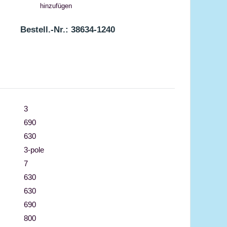
hinzufügen
Bestell.-Nr.: 38634-1240
3
690
630
3-pole
7
630
630
690
800