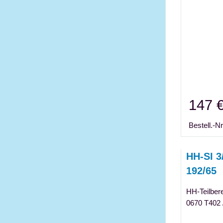
147 
Bestell.-Nr
HH-SI 3
192/65
HH-Teilber
0670 T402 