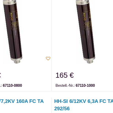
€
165 €
.:
67110-0800
Bestell.-Nr.:
67110-1000
/7,2KV 160A FC TA
HH-SI 6/12KV 6,3A FC T
292/56