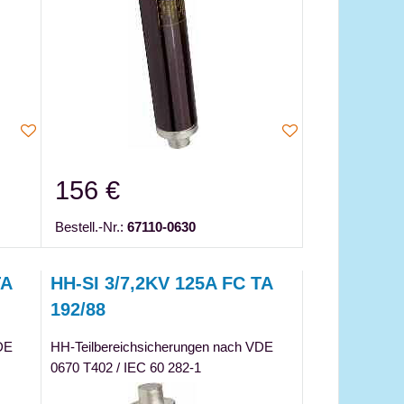
156 €
Bestell.-Nr.:
67110-0630
TA
HH-SI 3/7,2KV 125A FC TA
192/88
DE
HH-Teilbereichsicherungen nach VDE
0670 T402 / IEC 60 282-1