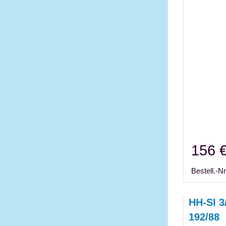
156 
Bestell.-Nr
HH-SI 3
192/88