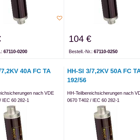
€
104 €
.:
67110-0200
Bestell.-Nr.:
67110-0250
/7,2KV 40A FC TA
HH-SI 3/7,2KV 50A FC T
192/56
eichsicherungen nach VDE
HH-Teilbereichsicherungen nach V
/ IEC 60 282-1
0670 T402 / IEC 60 282-1