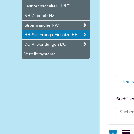
Lasttrennschalter LU/LT
NH-Zubehör NZ
Stromwandler NW
HH-Sicherungs-Einsätze HH
DC-Anwendungen DC
Verteilersysteme
Text 
Suchfilte