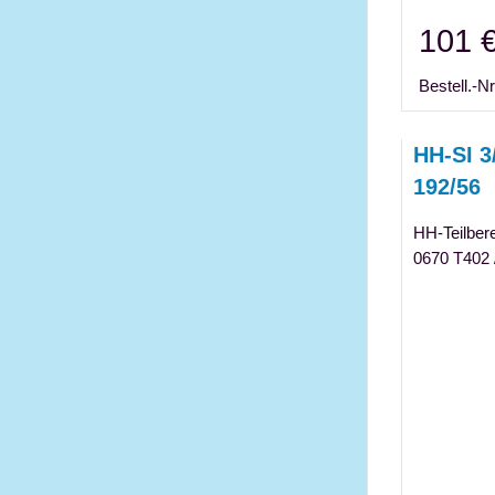
101 
Bestell.-Nr
HH-SI 3
192/56
HH-Teilber
0670 T402 