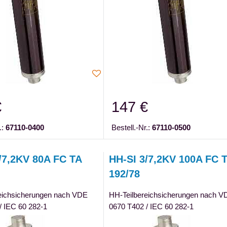
€
147 €
.:
67110-0400
Bestell.-Nr.:
67110-0500
/7,2KV 80A FC TA
HH-SI 3/7,2KV 100A FC 
192/78
eichsicherungen nach VDE
HH-Teilbereichsicherungen nach V
/ IEC 60 282-1
0670 T402 / IEC 60 282-1