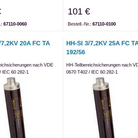
€
101 €
.:
67110-0060
Bestell.-Nr.:
67110-0100
/7,2KV 20A FC TA
HH-SI 3/7,2KV 25A FC T
192/56
eichsicherungen nach VDE
HH-Teilbereichsicherungen nach V
/ IEC 60 282-1
0670 T402 / IEC 60 282-1