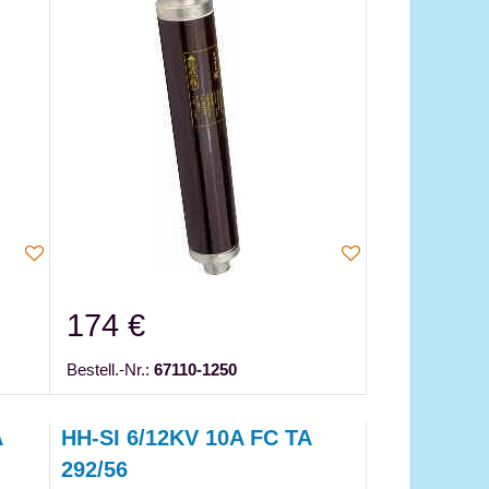
174 €
Bestell.-Nr.:
67110-1250
A
HH-SI 6/12KV 10A FC TA
292/56