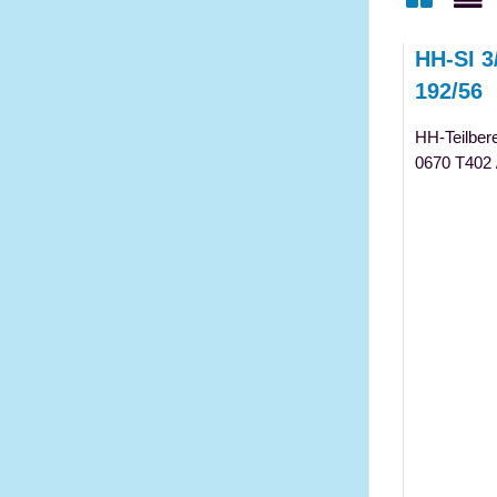
Gitter
Lis
HH-SI 3
192/56
HH-Teilber
0670 T402 