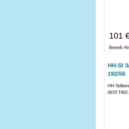
101 
Bestell.-Nr
HH-SI 3
192/56
HH-Teilber
0670 T402 