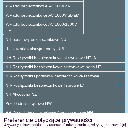
Wkładki bepiecznikowe AC 500V gR
Wkładki bepiecznikowe AC 1000V gB/aM
Wkładki bepiecznikowe AC 1000/1500V
TF
NH-podstawy bezpiecznikowe NU
Rozłączniki izolacyjne mocy LU/LT
NH-Rozłączniki bezpiecznikowe skrzynkowe NT-IN
NH-Rozłączniki bezpiecznikowe skrzynkowe seria NT-
NH-Rozłączniki i podstawy bezpiecznikowe listwowe
NH-Rozłączniki bezpiecznikowe listwowe E³
NH-Akcesoria NZ
Przekładniki prądowe NW
HH-Wkładki bezpiecznikowe średnich napięć HH
Preferencje dotyczące prywatności
DC-Produkty do zastosować DC
Używamy plików cookie, aby usprawnić odwiedzanie tej witryny, analizować jej